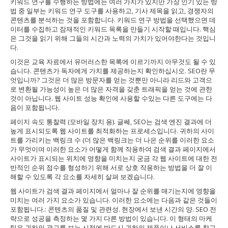
키워드 연구를 수행하는 방법에는 여러 가지가 있지만 가장 인기 있는 방
법 중 일부는 키워드 연구 도구를 사용하고, 기사 제목을 읽고, 경쟁자의
콘텐츠를 분석하는 것을 포함합니다. 키워드 연구 방법을 선택했으면 데
이터를 수집하고 잠재적인 키워드 목록을 만들기 시작할 때입니다. 핵심
은 그것을 읽기 위해 그들의 시간과 노력의 가치가 있어야한다는 것입니
다.
이것은 교육 자료에서 유머러스한 목록에 이르기까지 아무것도 될 수 있
습니다. 콘텐츠가 독자에게 가치를 제공하는지 확인하십시오. SEO란 무
엇입니까? 그것은 더 많은 방문자를 얻는 것뿐만 아니라 리드와 고객으
로 변환될 가능성이 높은 더 많은 자격을 갖춘 트래픽을 얻는 것에 관한
것이 아닙니다. 웹 사이트 성능 확인에 사용할 수있는 다른 도구에는 다
음이 포함됩니다.
페이지 속도 통찰력 (모바일 장치 용). 글쎄, SEO는 검색 엔진 결과에 더
높게 표시되도록 웹 사이트를 최적화하는 프로세스입니다. 귀하의 사이
트를 가리키는 백링크 수 (더 많은 백링크는 더 나은 순위를 이러한 요소
가 무엇이며 이러한 요소가 어떻게 함께 작용하여 검색 결과 페이지에서
사이트가 표시되는 위치에 영향을 미치는지 궁금 각 웹 사이트에 대한 전
반적인 순위 점수를 형성하기 위해 서로 상호 작용하는 방법을 더 잘 이
해할 수 있도록 각 요소를 자세히 살펴 보겠습니다.
웹 사이트가 검색 결과 페이지에서 얼마나 잘 순위를 매기는지에 영향을
미치는 여러 가지 요소가 있습니다. 이러한 요소에는 다음과 같은 것들이
포함됩니다.: 콘텐츠의 품질 및 관련성. 현장에서 보낸 시간의 양. SEO 전
략으로 성공을 측정하는 몇 가지 다른 방법이 있습니다. 이 형태의 마케
팅은 귀하의 광고를 보는 시점에 반드시 귀하의 제품이나 서비스를 찾고